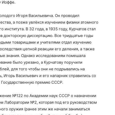
у Иоффе.
олодого Игоря Васильевича. Он проводил
ества, а позже увлёкся изучением физики атомного
 института. В 32 года, в 1935 году, Курчатов стал
тив докторскую диссертацию. Все тридцатые годы
одыми товарищами и учителями отдал изучению
последствия цепной реакции его деления, а также
вые знания. Однако исследованиям помешала
вание было урезано, а Курчатову поручили
блей, для того чтобы они не подрывались на
ь, Игорь Васильевич и его напарник справились со
ли Государственную премию СССР.
яжение №122 по Академии наук СССР о назначении
ом Лаборатории №2, которая под его руководством
ного оружия (ранее этим же начали заниматься