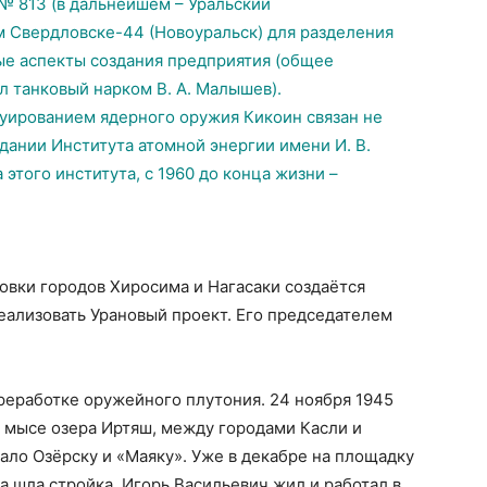
 № 813 (в дальнейшем – Уральский
м Свердловске-44 (Новоуральск) для разделения
ные аспекты создания предприятия (общее
 танковый нарком В. А. Малышев).
руированием ядерного оружия Кикоин связан не
дании Института атомной энергии имени И. В.
а этого института, с 1960 до конца жизни –
овки городов Хиросима и Нагасаки создаётся
еализовать Урановый проект. Его председателем
реработке оружейного плутония. 24 ноября 1945
м мысе озера Иртяш, между городами Касли и
ло Озёрску и «Маяку». Уже в декабре на площадку
а шла стройка, Игорь Васильевич жил и работал в