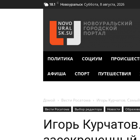
C
Суббота, 8 августа, 2026
18.1
Новоуральск
ПОЛИТИКА
СОЦИУМ
ПРОИСШЕСТ
АФИША
СПОРТ
ПУТЕШЕСТВИЯ
Домой
Вести Росатома
Игорь Курчатов. Самы
Вести Росатома
Выбор редактора
Новости
Образов
Игорь Курчатов