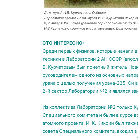
Дом-музей И.В. Курчатова в Озёрске
Деревянное здание Дома-музея И. В. Курчатова находит
б) с января 1983 года (решение горисполкома от 06.01
И.В.Курчатову, хранятся его личные вещи. Дом призна
ЭТО ИНТЕРЕСНО:
Среди первых физиков, которые начали в 
техники в Лаборатории 2 АН СССР (впосле
В. Курчатовым был почётный житель Ново
руководителем одного из основных напр
урана с целью получения урана-235. Он 
2-й сектор Лаборатории №2 и являлся за
Из коллектива Лаборатории №2 только Ку
Специального комитета и были в курсе в
атомного проекта. И. К. Кикоин был так
совета Специального комитета, входил в