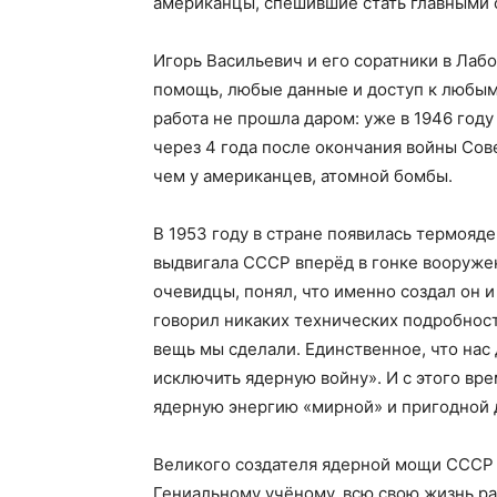
американцы, спешившие стать главными
Игорь Васильевич и его соратники в Лаб
помощь, любые данные и доступ к любым
работа не прошла даром: уже в 1946 год
через 4 года после окончания войны Со
чем у американцев, атомной бомбы.
В 1953 году в стране появилась термояде
выдвигала СССР вперёд в гонке вооружен
очевидцы, понял, что именно создал он 
говорил никаких технических подробносте
вещь мы сделали. Единственное, что нас 
исключить ядерную войну». И с этого вре
ядерную энергию «мирной» и пригодной 
Великого создателя ядерной мощи СССР и
Гениальному учёному, всю свою жизнь ра