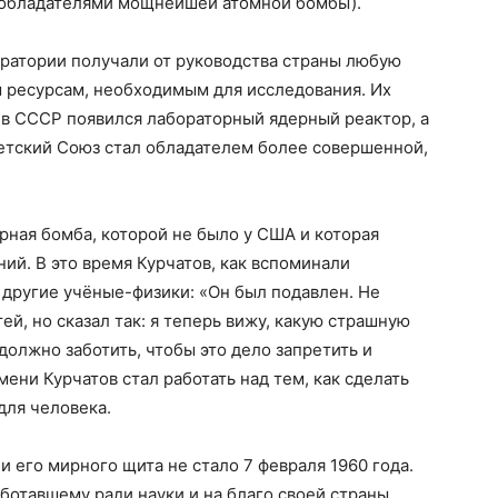
 обладателями мощнейшей атомной бомбы).
оратории получали от руководства страны любую
 ресурсам, необходимым для исследования. Их
у в СССР появился лабораторный ядерный реактор, а
ветский Союз стал обладателем более совершенной,
рная бомба, которой не было у США и которая
ий. В это время Курчатов, как вспоминали
и другие учёные-физики: «Он был подавлен. Не
й, но сказал так: я теперь вижу, какую страшную
должно заботить, чтобы это дело запретить и
мени Курчатов стал работать над тем, как сделать
для человека.
 его мирного щита не стало 7 февраля 1960 года.
ботавшему ради науки и на благо своей страны,