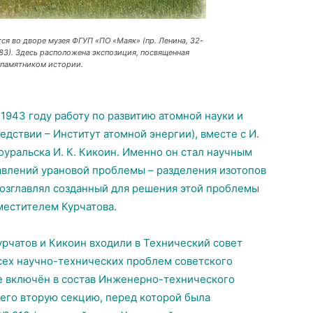
ся во дворе музея ФГУП «ПО «Маяк» (пр. Ленина, 32-
.83). Здесь расположена экспозиция, посвященная
н памятником истории.
1943 году работу по развитию атомной науки и
дствии – Институт атомной энергии), вместе с И.
уральска И. К. Кикоин. Именно он стал научным
авлений урановой проблемы – разделения изотопов
возглавлял созданный для решения этой проблемы
местителем Курчатова.
рчатов и Кикоин входили в Технический совет
сех научно-технических проблем советского
же включён в состав Инженерно-технического
 его вторую секцию, перед которой была