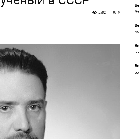
 учёный в СССР
В
да
5592
0
В
се
В
п
В
ав