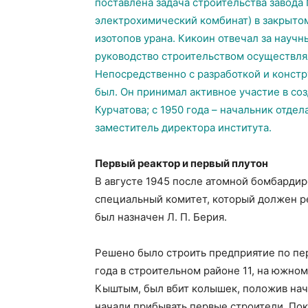
поставлена задача строительства завода
электрохимический комбинат) в закрыто
изотопов урана. Кикоин отвечал за науч
руководство строительством осуществлял
Непосредственно с разработкой и конст
был. Он принимал активное участие в соз
Курчатова; с 1950 года – начальник отдел
заместитель директора института.
Первый реактор и первый плутон
В августе 1945 после атомной бомбардир
специальный комитет, который должен р
был назначен Л. П. Берия.
Решено было строить предприятие по пе
года в строительном районе 11, на южно
Кыштым, был вбит колышек, положив нача
начали прибывать первые строители. Пок