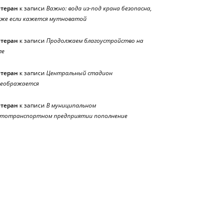
етеран
к записи
Важно: вода из-под крана безопасна,
же если кажется мутноватой
етеран
к записи
Продолжаем благоустройство на
ле
етеран
к записи
Центральный стадион
реображается
етеран
к записи
В муниципальном
тотранспортном предприятии пополнение