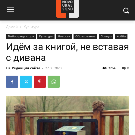
Домой
Культура
Выбор редактора
Культура
Новости
Образование
Социум
Хобби
Идём за книгой, не вставая
с дивана
От
Редакция сайта
-
27.05.2020
3264
0