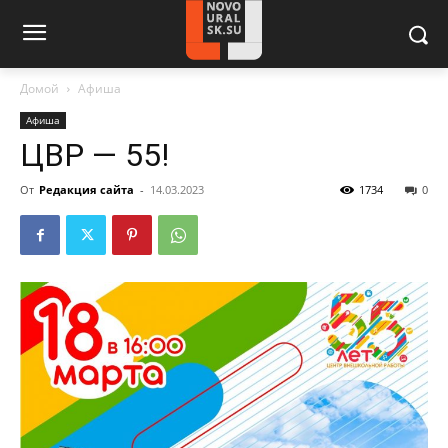
Домой
Афиша
Афиша
ЦВР — 55!
От
Редакция сайта
-
14.03.2023
1734
0