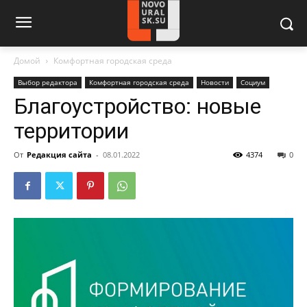
Домой
Комфортная городская среда
Выбор редактора
Комфортная городская среда
Новости
Социум
Благоустройство: новые
территории
От
Редакция сайта
-
08.01.2022
4374
0