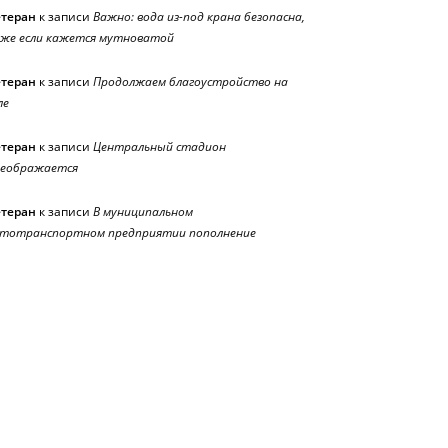
етеран
к записи
Важно: вода из-под крана безопасна,
же если кажется мутноватой
етеран
к записи
Продолжаем благоустройство на
ле
етеран
к записи
Центральный стадион
реображается
етеран
к записи
В муниципальном
тотранспортном предприятии пополнение