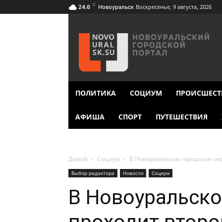
C
Воскресенье, 9 августа, 2026
24.6
Новоуральск
ПОЛИТИКА
СОЦИУМ
ПРОИСШЕСТ
АФИША
СПОРТ
ПУТЕШЕСТВИЯ
Домой
Социум
В Новоуральском городском ок
Выбор редактора
Новости
Социум
В Новоуральско