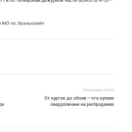
0-71 и по телефонам дежурной части (834370) 4-57-
 МО «п. Уральский»
Следующая статья
От курток до обоев – что купили
де
свердловчане на распродажах