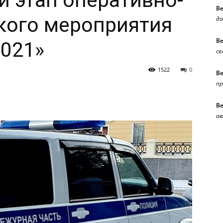
й этап оперативно-
В
кого мероприятия
да
В
2021»
се
1522
0
В
п
В
ав