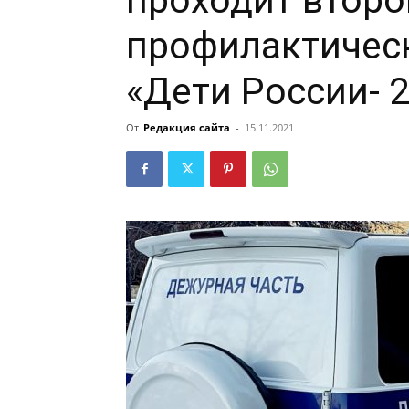
проходит второ
профилактичес
«Дети России- 
От
Редакция сайта
-
15.11.2021