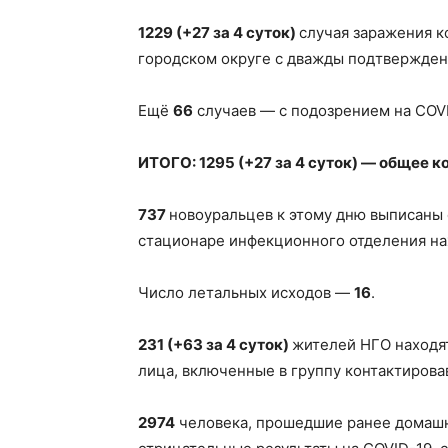
1229 (+27 за 4 суток)
случая заражения к
городском округе с дважды подтвержден
Ещё
66
случаев — с подозрением на COVI
ИТОГО: 1295 (+27 за 4 суток) — общее к
737
новоуральцев к этому дню выписаны 
стационаре инфекционного отделения н
Число летальных исходов —
16
.
231 (+63 за 4 суток)
жителей НГО находя
лица, включенные в группу контактиров
2974
человека, прошедшие ранее домашн