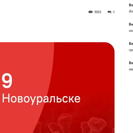
В
да
3002
0
В
се
В
п
В
ав