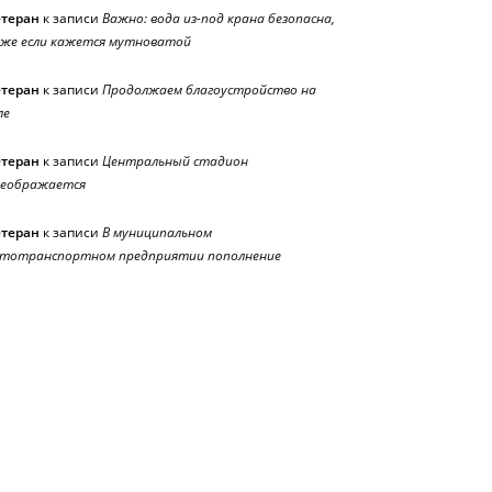
етеран
к записи
Важно: вода из-под крана безопасна,
же если кажется мутноватой
етеран
к записи
Продолжаем благоустройство на
ле
етеран
к записи
Центральный стадион
реображается
етеран
к записи
В муниципальном
тотранспортном предприятии пополнение