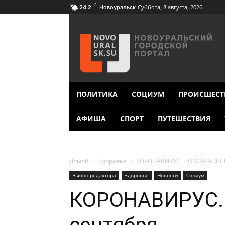
C
Суббота, 8 августа, 2026
24.2
Новоуральск
ПОЛИТИКА
СОЦИУМ
ПРОИСШЕСТ
АФИША
СПОРТ
ПУТЕШЕСТВИЯ
Домой
Здоровье
КОРОНАВИРУС. НОВОУРАЛЬСК.
Выбор редактора
Здоровье
Новости
Социум
КОРОНАВИРУС.