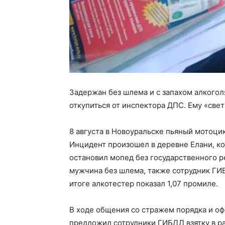
Задержан без шлема и с запахом алкогол
откупиться от инспектора ДПС. Ему «свет
8 августа в Новоуральске пьяный мотоци
Инцидент произошел в деревне Елани, к
остановил мопед без государственного р
мужчина без шлема, также сотрудник ГИБ
итоге алкотестер показал 1,07 промиле.
В ходе общения со стражем порядка и о
предложил сотрудники ГИБДД взятку в ра