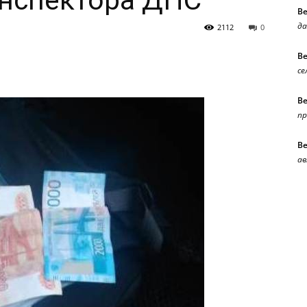
инспектора ДПС
В
да
2112
0
В
се
В
п
В
ав