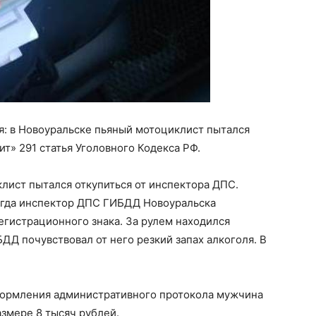
я: в Новоуральске пьяный мотоциклист пытался
ит» 291 статья Уголовного Кодекса РФ.
клист пытался откупиться от инспектора ДПС.
огда инспектор ДПС ГИБДД Новоуральска
егистрационного знака. За рулем находился
ДД почувствовал от него резкий запах алкоголя. В
формления административного протокола мужчина
змере 8 тысяч рублей.