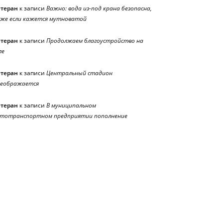
етеран
к записи
Важно: вода из-под крана безопасна,
же если кажется мутноватой
етеран
к записи
Продолжаем благоустройство на
ле
етеран
к записи
Центральный стадион
реображается
етеран
к записи
В муниципальном
тотранспортном предприятии пополнение