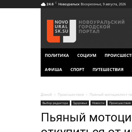
C
Воскресенье, 9 августа, 2026
24.6
Новоуральск
ПОЛИТИКА
СОЦИУМ
ПРОИСШЕСТ
АФИША
СПОРТ
ПУТЕШЕСТВИЯ
Домой
Происшествия
Пьяный мотоциклист пы
Выбор редактора
Здоровье
Новости
Происшествия
Пьяный мотоци