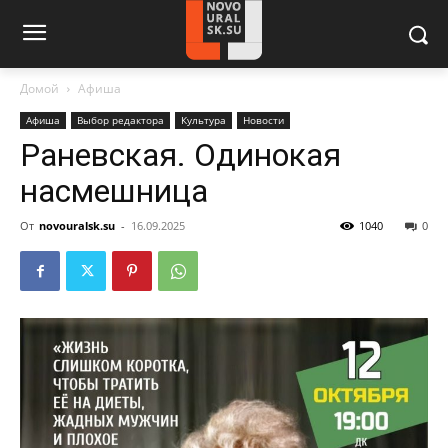
Домой
Афиша
Афиша
Выбор редактора
Культура
Новости
Раневская. Одинокая
насмешница
От
novouralsk.su
-
16.09.2025
1040
0