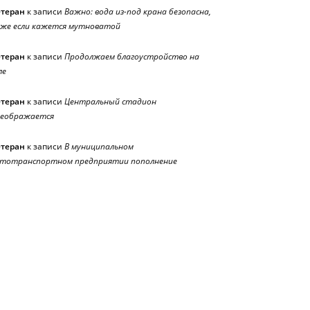
етеран
к записи
Важно: вода из-под крана безопасна,
же если кажется мутноватой
етеран
к записи
Продолжаем благоустройство на
ле
етеран
к записи
Центральный стадион
реображается
етеран
к записи
В муниципальном
тотранспортном предприятии пополнение