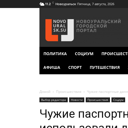
C
Пятница, 7 августа, 2026
11.2
Новоуральск
ПОЛИТИКА
СОЦИУМ
ПРОИСШЕСТ
АФИША
СПОРТ
ПУТЕШЕСТВИЯ
Домой
Происшествия
Чужие паспортные данн
Выбор редактора
Новости
Происшествия
Социум
Чужие паспорт