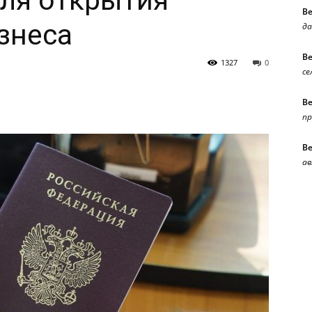
ля открытия
В
знеса
да
В
1327
0
се
В
п
В
ав