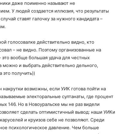
ьники даже поименно называют не
ем. У людей создается иллюзия, что результаты
 случай ставят галочку за нужного кандидата –
ом.
ной голосовалке действительно видно, кто
совал – не видно. Поэтому организованные на
 это вообще большая удача для честных
та можно и выбрать действительно дельного,
а это получить))
 накрутки возможны, если УИК готова пойти на
к называемые электоральные султанаты, где процент
ых 146. Но в Новоуральске мы не раз видели
позволяет сделать оптимистичный вывод: наши УИКи
 каруселей и круизов себе не позволяют. Среди
ьное психологическое давление. Чем больше