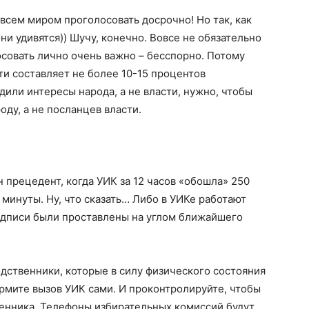
 всем миром проголосовать досрочно! Но так, как
они удивятся)) Шучу, конечно. Вовсе не обязательно
осовать лично очень важно – бесспорно. Потому
ти составляет не более 10-15 процентов
или интересы народа, а не власти, нужно, чтобы
ду, а не посланцев власти.
 прецедент, когда УИК за 12 часов «обошла» 250
8 минуты. Ну, что сказать… Либо в УИКе работают
одписи были проставлены на углом ближайшего
дственники, которые в силу физического состояния
ормите вызов УИК сами. И проконтролируйте, чтобы
венника. Телефоны избирательных комиссий будут