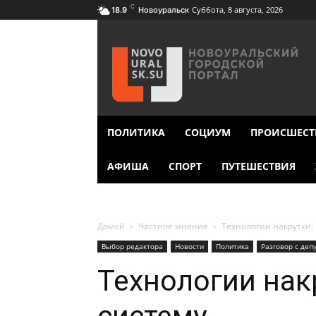
C
Суббота, 8 августа, 2026
18.9
Новоуральск
ПОЛИТИКА
СОЦИУМ
ПРОИСШЕСТ
АФИША
СПОРТ
ПУТЕШЕСТВИЯ
Домой
Частное мнение
Технологии накрутки:
Выбор редактора
Новости
Политика
Разговор с деп
Технологии нак