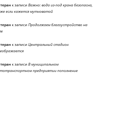
етеран
к записи
Важно: вода из-под крана безопасна,
же если кажется мутноватой
етеран
к записи
Продолжаем благоустройство на
ле
етеран
к записи
Центральный стадион
реображается
етеран
к записи
В муниципальном
тотранспортном предприятии пополнение