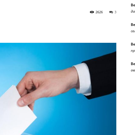
В
да
2626
3
В
се
В
п
В
ав