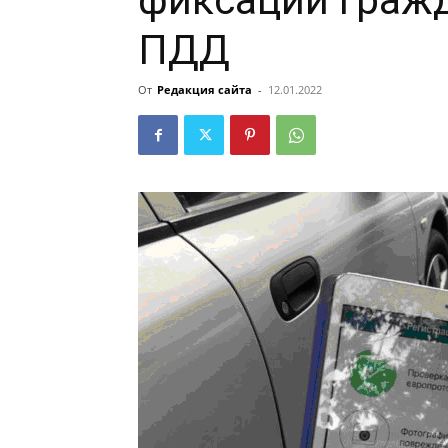
фиксации граж
ПДД
От
Редакция сайта
-
12.01.2022