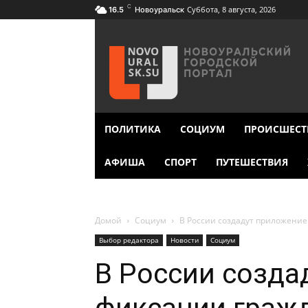
C
Суббота, 8 августа, 2026
16.5
Новоуральск
ПОЛИТИКА
СОЦИУМ
ПРОИСШЕСТ
АФИША
СПОРТ
ПУТЕШЕСТВИЯ
Домой
Социум
В России создадут приложени
Выбор редактора
Новости
Социум
В России созда