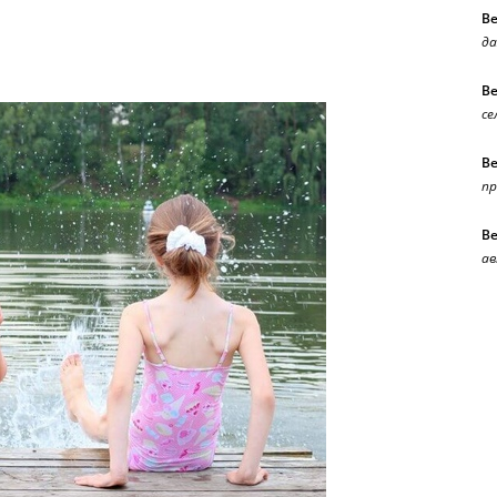
В
да
В
се
В
п
В
ав