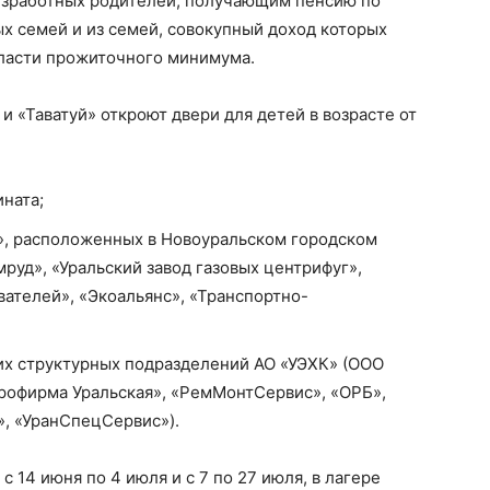
езработных родителей, получающим пенсию по
х семей и из семей, совокупный доход которых
ласти прожиточного минимума.
 «Таватуй» откроют двери для детей в возрасте от
ната;
», расположенных в Новоуральском городском
руд», «Уральский завод газовых центрифуг»,
ателей», «Экоальянс», «Транспортно-
их структурных подразделений АО «УЭХК» (ООО
рофирма Уральская», «РемМонтСервис», «ОРБ»,
, «УранСпецСервис»).
 14 июня по 4 июля и с 7 по 27 июля, в лагере