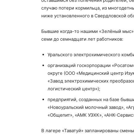
оставшимся без попечения родителей, б
случаю потери кормильца, из многодетны
ниже установленного в Свердловской об
Бывшие когда-то нашими «Зелёный мыс» и
семи до семнадцати лет работников:
Уральского электрохимического комби
организаций госкорпорации «Росатом
округе (ООО «Медицинский центр Изум
«Завод электрохимических преобразов
логистический центр»);
предприятий, созданных на базе бывш
«Новоуральский молочный завод», «Аг
«Общепит», «АМК УЭХК», «АНК-Сервис»
В лагере «Таватуй» запланированы смены с