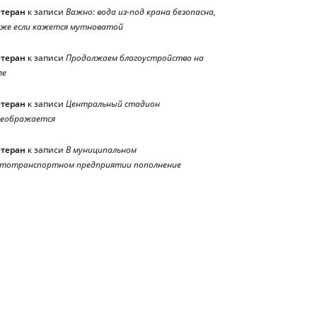
етеран
к записи
Важно: вода из-под крана безопасна,
же если кажется мутноватой
етеран
к записи
Продолжаем благоустройство на
ле
етеран
к записи
Центральный стадион
реображается
етеран
к записи
В муниципальном
тотранспортном предприятии пополнение