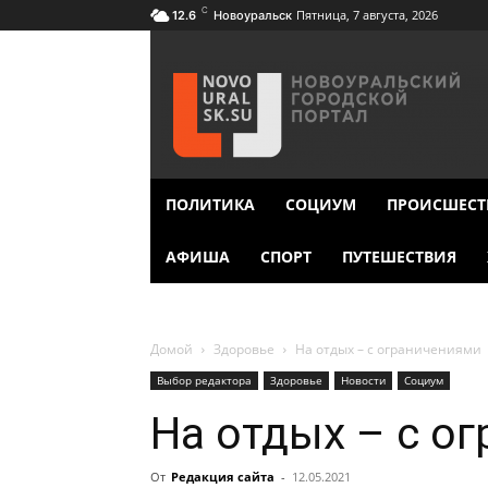
C
Пятница, 7 августа, 2026
12.6
Новоуральск
ПОЛИТИКА
СОЦИУМ
ПРОИСШЕСТ
АФИША
СПОРТ
ПУТЕШЕСТВИЯ
Домой
Здоровье
На отдых – с ограничениями
Выбор редактора
Здоровье
Новости
Социум
На отдых – с о
От
Редакция сайта
-
12.05.2021