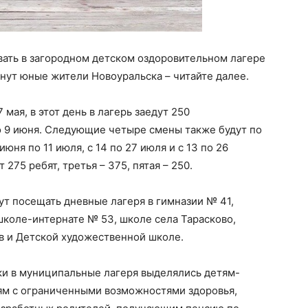
вать в загородном детском оздоровительном лагере
хнут юные жители Новоуральска – читайте далее.
мая, в этот день в лагерь заедут 250
о 9 июня. Следующие четыре смены также будут по
июня по 11 июля, с 14 по 27 июля и с 13 по 26
 275 ребят, третья – 375, пятая – 250.
ут посещать дневные лагеря в гимназии № 41,
 школе-интернате № 53, школе села Тарасково,
 и Детской художественной школе.
ки в муниципальные лагеря выделялись детям-
тям с ограниченными возможностями здоровья,