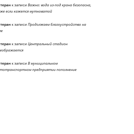
етеран
к записи
Важно: вода из-под крана безопасна,
же если кажется мутноватой
етеран
к записи
Продолжаем благоустройство на
ле
етеран
к записи
Центральный стадион
реображается
етеран
к записи
В муниципальном
тотранспортном предприятии пополнение