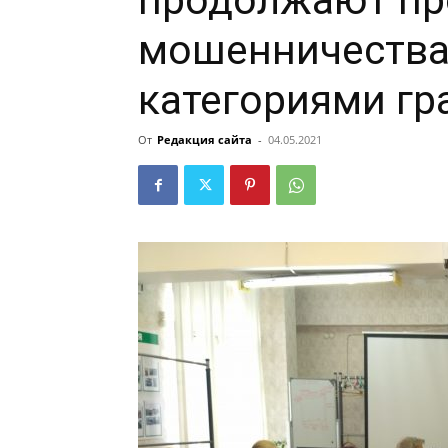
продолжают пр
мошенничества
категориями г
От
Редакция сайта
-
04.05.2021