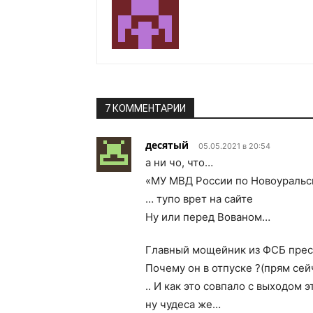
7 КОММЕНТАРИИ
десятый
05.05.2021 в 20:54
а ни чо, что…
«МУ МВД России по Новоуральск
… тупо врет на сайте
Ну или перед Вованом…
Главный мощейник из ФСБ пресп
Почему он в отпуске ?(прям сей
.. И как это совпало с выходом э
ну чудеса же…