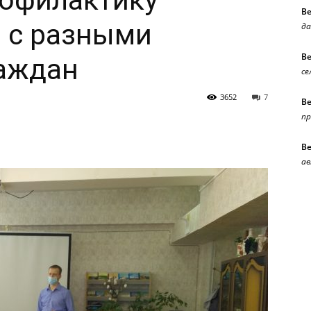
офилактику
В
 с разными
да
В
раждан
се
3652
7
В
п
В
ав