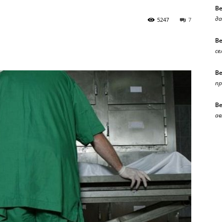
В
да
5247
7
В
се
В
п
В
ав