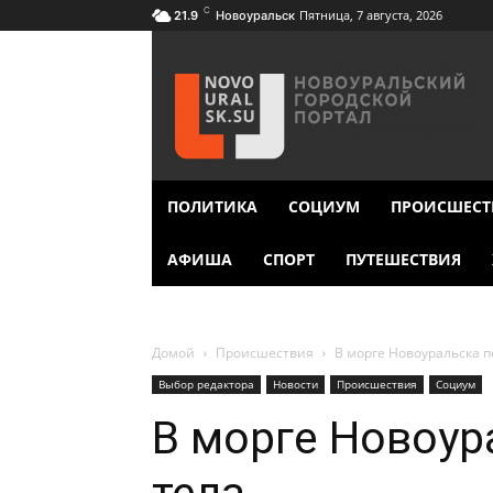
C
Пятница, 7 августа, 2026
21.9
Новоуральск
ПОЛИТИКА
СОЦИУМ
ПРОИСШЕСТ
АФИША
СПОРТ
ПУТЕШЕСТВИЯ
Домой
Происшествия
В морге Новоуральска п
Выбор редактора
Новости
Происшествия
Социум
В морге Новоур