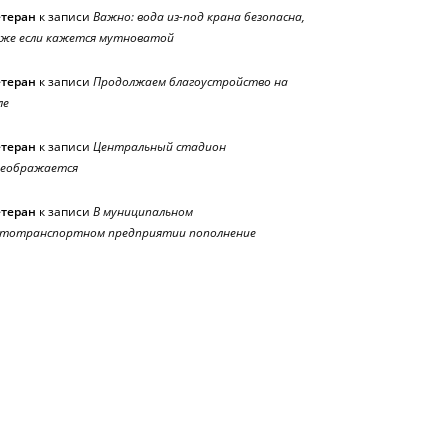
етеран
к записи
Важно: вода из-под крана безопасна,
же если кажется мутноватой
етеран
к записи
Продолжаем благоустройство на
ле
етеран
к записи
Центральный стадион
реображается
етеран
к записи
В муниципальном
тотранспортном предприятии пополнение