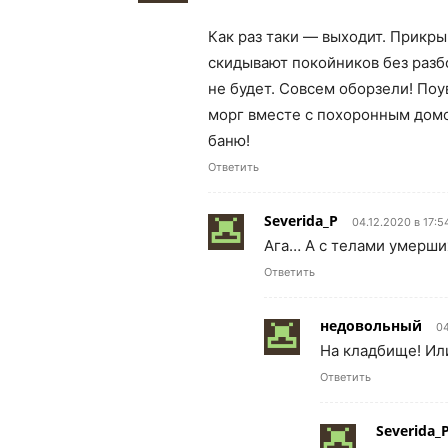
Как раз таки — выходит. Прикры
скидывают покойников без разбо
не будет. Совсем оборзели! Поу
морг вместе с похоронным домо
баню!
Ответить
Severida_P
04.12.2020 в 17:5
Ага… А с телами умерших
Ответить
недовольный
04
На кладбище! Или
Ответить
Severida_