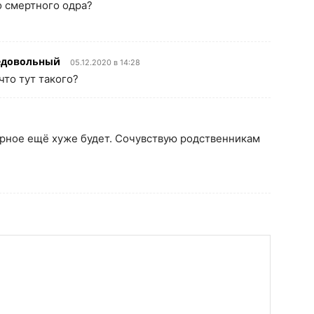
со смертного одра?
едовольный
05.12.2020 в 14:28
что тут такого?
ное ещё хуже будет. Сочувствую родственникам