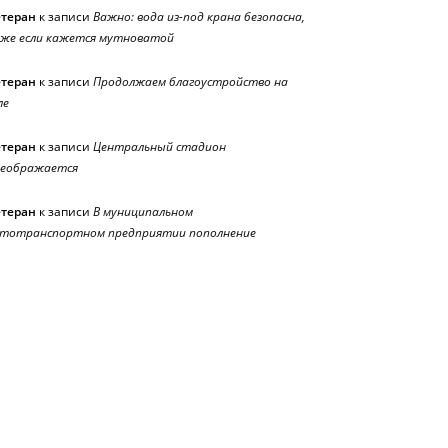
етеран
к записи
Важно: вода из-под крана безопасна,
же если кажется мутноватой
етеран
к записи
Продолжаем благоустройство на
ле
етеран
к записи
Центральный стадион
реображается
етеран
к записи
В муниципальном
тотранспортном предприятии пополнение