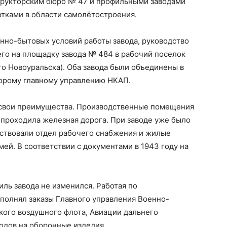
трукторским бюро № 47 и профильными заводами
тками в области самолётостроения.
енно-бытовых условий работы завода, руководство
го на площадку завода № 484 в рабочий поселок
о Новоуральска). Оба завода были объединены в
орому главному управлению НКАП.
 свои преимущества. Производственные помещения
 проходила железная дорога. При заводе уже было
ествовали отдел рабочего снабжения и жилые
ей. В соответствии с документами в 1943 году на
ль завода не изменился. Работая по
полнял заказы Главного управления Военно-
кого воздушного флота, Авиации дальнего
водов на оборонные изделия.