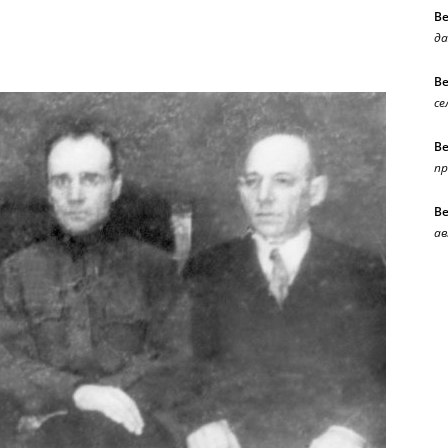
В
да
В
се
В
п
В
ав