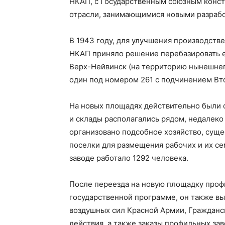
НКАП, с Государственным союзным конс
отрасли, занимающимися новыми разрабо
В 1943 году, для улучшения производств
НКАП приняло решение перебазировать е
Верх-Нейвинск (на территорию нынешнег
один под номером 261 с подчинением Вт
На новых площадях действительно были
и склады располагались рядом, недалеко
организовано подсобное хозяйство, сущ
поселки для размещения рабочих и их сем
заводе работало 1292 человека.
После переезда на новую площадку профи
государственной программе, он также вы
воздушных сил Красной Армии, Гражданс
действия, а также заказы профильных за