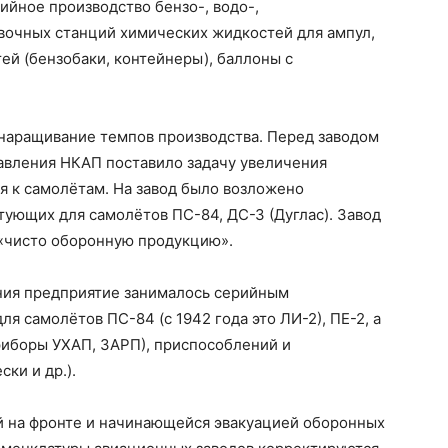
ийное производство бензо-, водо-,
вочных станций химических жидкостей для ампул,
ей (бензобаки, контейнеры), баллоны с
 наращивание темпов производства. Перед заводом
равления НКАП поставило задачу увеличения
я к самолётам. На завод было возложено
тующих для самолётов ПС-84, ДС-З (Дуглас). Завод
 «чисто оборонную продукцию».
ния предприятие занималось серийным
 самолётов ПС-84 (с 1942 года это ЛИ-2), ПЕ-2, а
иборы УХАП, ЗАРП), приспособлений и
ки и др.).
кой на фронте и начинающейся эвакуацией оборонных