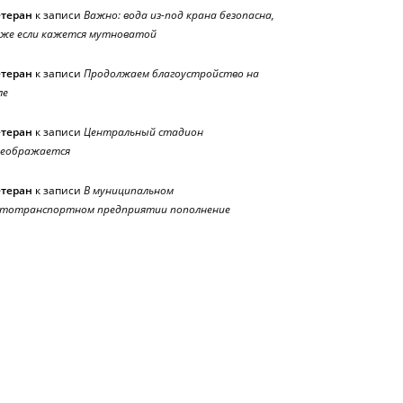
етеран
к записи
Важно: вода из-под крана безопасна,
же если кажется мутноватой
етеран
к записи
Продолжаем благоустройство на
ле
етеран
к записи
Центральный стадион
реображается
етеран
к записи
В муниципальном
тотранспортном предприятии пополнение