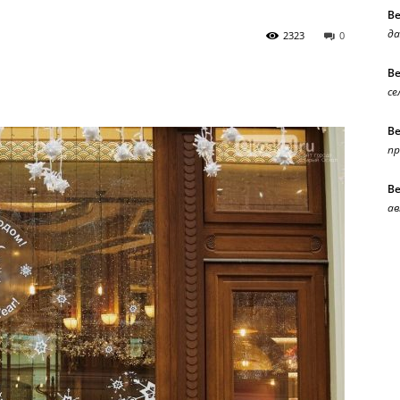
В
да
2323
0
В
се
В
п
В
ав