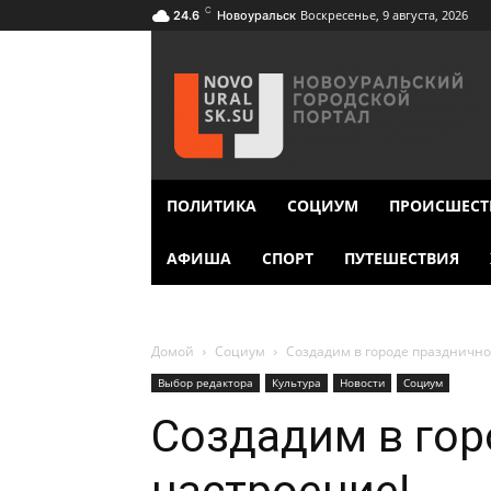
C
Воскресенье, 9 августа, 2026
24.6
Новоуральск
ПОЛИТИКА
СОЦИУМ
ПРОИСШЕСТ
АФИША
СПОРТ
ПУТЕШЕСТВИЯ
Домой
Социум
Создадим в городе празднично
Выбор редактора
Культура
Новости
Социум
Создадим в гор