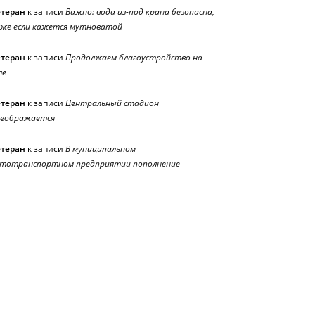
етеран
к записи
Важно: вода из-под крана безопасна,
же если кажется мутноватой
етеран
к записи
Продолжаем благоустройство на
ле
етеран
к записи
Центральный стадион
реображается
етеран
к записи
В муниципальном
тотранспортном предприятии пополнение