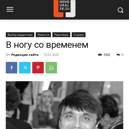
Выбор редактора
Новости
Партнёры
Социум
В ногу со временем
От
Редакция сайта
-
19.02.2020
3302
0