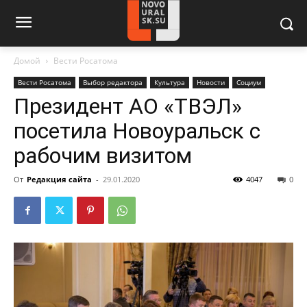
Домой
Вести Росатома
Вести Росатома
Выбор редактора
Культура
Новости
Социум
Президент АО «ТВЭЛ»
посетила Новоуральск с
рабочим визитом
От
Редакция сайта
-
29.01.2020
4047
0