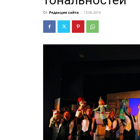
тональностей
От
Редакция сайта
-
13.06.2019