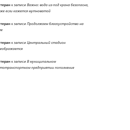
етеран
к записи
Важно: вода из-под крана безопасна,
же если кажется мутноватой
етеран
к записи
Продолжаем благоустройство на
ле
етеран
к записи
Центральный стадион
реображается
етеран
к записи
В муниципальном
тотранспортном предприятии пополнение