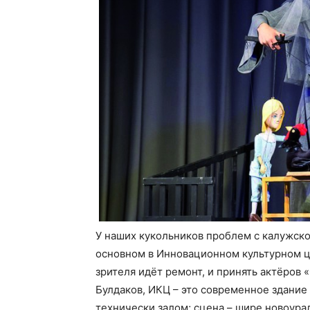
У наших кукольников проблем с калужско
основном в Инновационном культурном це
зрителя идёт ремонт, и принять актёров 
Булдаков, ИКЦ – это современное здани
технически залом; сцена – шире новоура