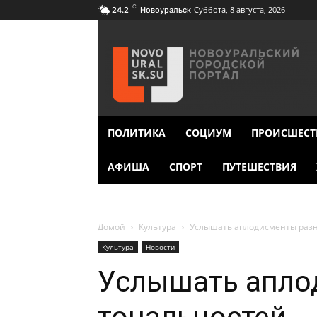
C
Суббота, 8 августа, 2026
24.2
Новоуральск
ПОЛИТИКА
СОЦИУМ
ПРОИСШЕСТ
АФИША
СПОРТ
ПУТЕШЕСТВИЯ
Домой
Культура
Услышать аплодисменты раз
Культура
Новости
Услышать апло