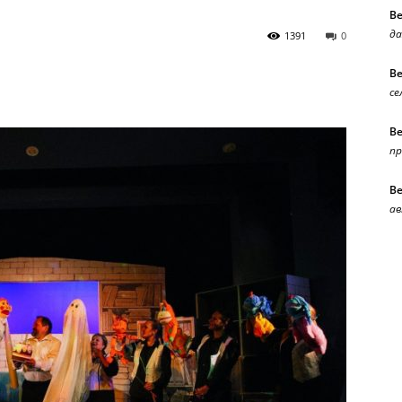
В
да
1391
0
В
се
В
п
В
ав