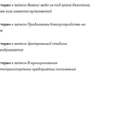
етеран
к записи
Важно: вода из-под крана безопасна,
же если кажется мутноватой
етеран
к записи
Продолжаем благоустройство на
ле
етеран
к записи
Центральный стадион
реображается
етеран
к записи
В муниципальном
тотранспортном предприятии пополнение