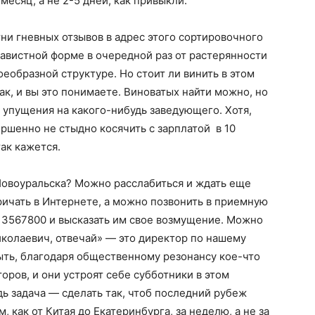
месяц, а не 2-5 дней, как привыкли.
тни гневных отзывов в адрес этого сортировочного
навистной форме в очередной раз от растерянности
еобразной структуре. Но стоит ли винить в этом
к, и вы это понимаете. Виноватых найти можно, но
и упущения на какого-нибудь заведующего. Хотя,
ршенно не стыдно косячить с зарплатой в 10
так кажется.
Новоуральска? Можно расслабиться и ждать еще
ичать в Интернете, а можно позвонить в приемную
 3567800 и высказать им свое возмущение. Можно
колаевич, отвечай» — это директор по нашему
быть, благодаря общественному резонансу кое-что
оров, и они устроят себе субботники в этом
ь задача — сделать так, чтоб последний рубеж
как от Китая до Екатеринбурга, за неделю, а не за