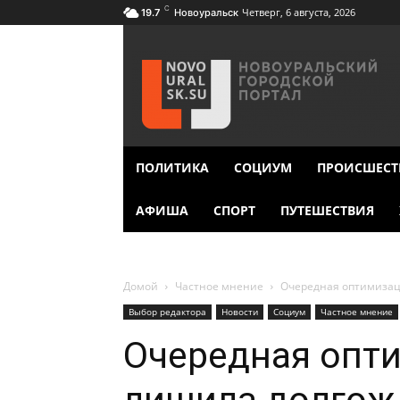
C
Четверг, 6 августа, 2026
19.7
Новоуральск
ПОЛИТИКА
СОЦИУМ
ПРОИСШЕСТ
АФИША
СПОРТ
ПУТЕШЕСТВИЯ
Домой
Частное мнение
Очередная оптимизац
Выбор редактора
Новости
Социум
Частное мнение
Очередная опт