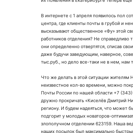
их появления в Екатерибурге теперь еще 
В интернете с 1 апреля появилось пол со
центра, где клиенты почты в грубой и не
высказывают общественное «Фу» этой сво
работников отделения? Не справедливо та
они определенно отвертятся, списав сво
даже будучи заведующим, наверное, сове
тыс.руб., но дело все-таки не в нем, нам 
Что же делать в этой ситуации жителям 
неизвестное кол-во времени, можно покр
Почты России по нашей области +7 (343)
дружно прокричать «Киселёв Дмитрий Ни
региону. И будем надеяться, что может 
подгорит у молодых новаторов-оптимизат
злополучном отделении 623159. Наша вед
наших посылок был максимально быстрым, 