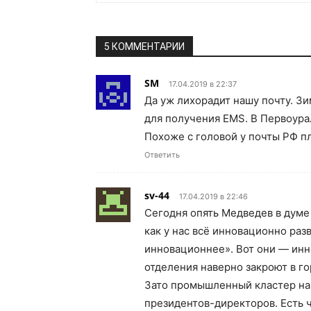
5 КОММЕНТАРИИ
SM
17.04.2019 в 22:37
Да уж лихорадит нашу почту. Зи
для получения EMS. В Первоура
Похоже с головой у почты РФ п
Ответить
sv-44
17.04.2019 в 22:46
Сегодня опять Медведев в думе
как у нас всё инновационно раз
инновационнее». Вот они — инн
отделения наверно закроют в го
Зато промышленный кластер нак
президентов-директоров. Есть 