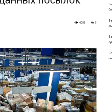
данных посылок
В
да
В
4089
5
се
В
п
В
ав