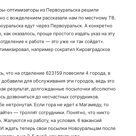
оры-оптимизаторы из Первоуральска решили
вно с вожделением рассказали нам по местному ТВ.
воуральска едут через Первоуральск. А конкретно
 как оказалось, проще простого издать указ на эту
 отделение к работе — это уже «и так сойдет».
оптимизировал, например сократил Кировградское
, что на отделение 623159 повесили 4 города, в
 добавили для обслуживания эти городов, ведь это
как результат, долгожданные посылочки абсолютно
ось дозвониться до несчастных сотрудников.
е нетронутая. Если гора не идет к Магамеду, то
айте» — троллят сотрудники. Понятно, что никто
. Жалуются на работу, на условия. 6 вакансий
у. И ждать теперь свои посылки Новоуральцам после