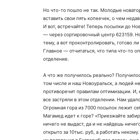
Но что-то пошло не так. Молодые новат
вставить свои пять копеечек, о чем неда
И вот, встречайте! Теперь посылки до Но
— через сортировочный центр 623159. Но,
тему, а вот проконтролировать, готово ли
Главное — отчитаться, что типа что-то 
отделение.
А что же получилось реально? Получилось
том числе и наш Новоуральск, а людей не
противоречит правилам оптимизации. И, 
все застряли в этом отделении. Нам удал
Огромная гора из 7000 посылок лежит себ
Магамед идет к горе? «Приезжайте забир
ничего не выдаст, да и не найдешь ничего
открыто за 10тыс. руб, а работать неком