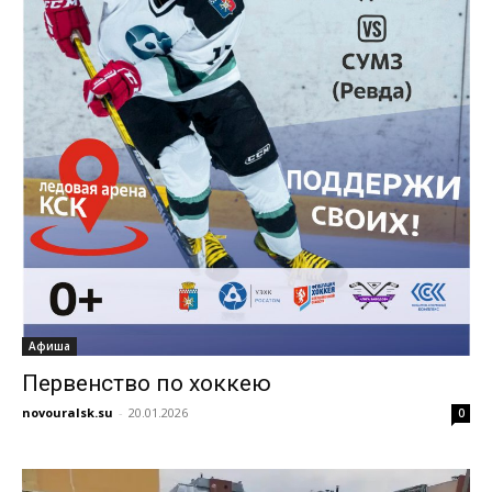
Афиша
Первенство по хоккею
novouralsk.su
-
20.01.2026
0