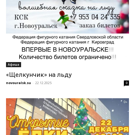
Афиша
«Щелкунчик» на льду
novouralsk.su
-
22.12.2025
0