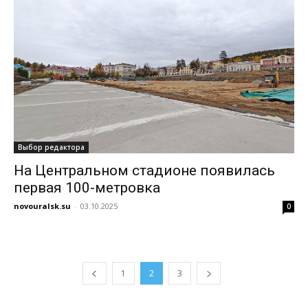
Выбор редактора
На Центральном стадионе появилась
первая 100-метровка
novouralsk.su
-
03.10.2025
0
1
2
3