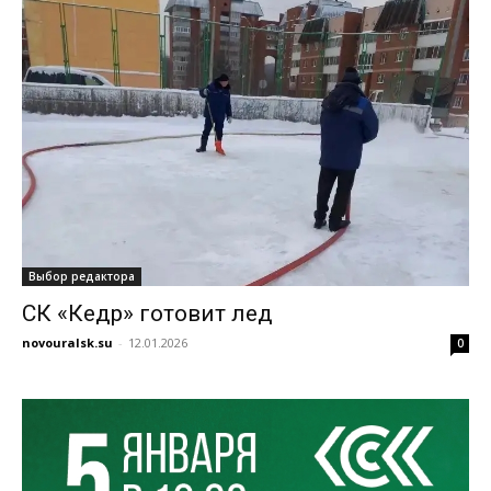
Выбор редактора
СК «Кедр» готовит лед
novouralsk.su
-
12.01.2026
0