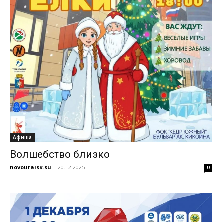
Афиша
Волшебство близко!
novouralsk.su
-
20.12.2025
0