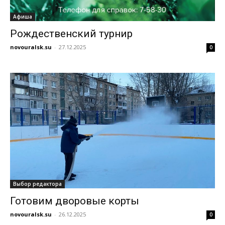
Афиша
Рождественский турнир
novouralsk.su
-
27.12.2025
0
Выбор редактора
Готовим дворовые корты
novouralsk.su
-
26.12.2025
0