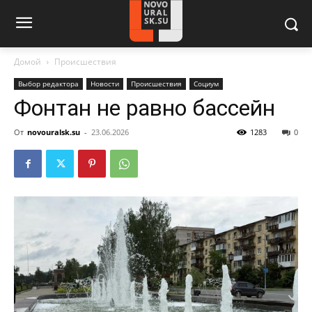
Домой
Происшествия
Выбор редактора
Новости
Происшествия
Социум
Фонтан не равно бассейн
От
novouralsk.su
-
23.06.2026
1283
0