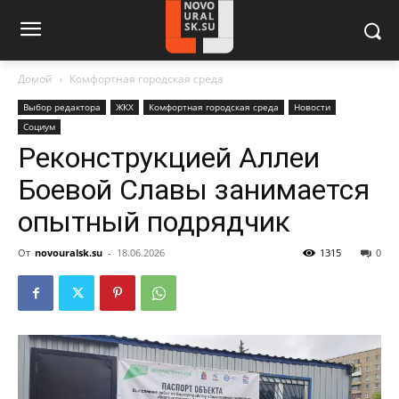
Домой
Комфортная городская среда
Выбор редактора
ЖКХ
Комфортная городская среда
Новости
Социум
Реконструкцией Аллеи
Боевой Славы занимается
опытный подрядчик
От
novouralsk.su
-
18.06.2026
1315
0