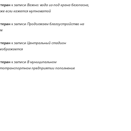
етеран
к записи
Важно: вода из-под крана безопасна,
же если кажется мутноватой
етеран
к записи
Продолжаем благоустройство на
ле
етеран
к записи
Центральный стадион
реображается
етеран
к записи
В муниципальном
тотранспортном предприятии пополнение