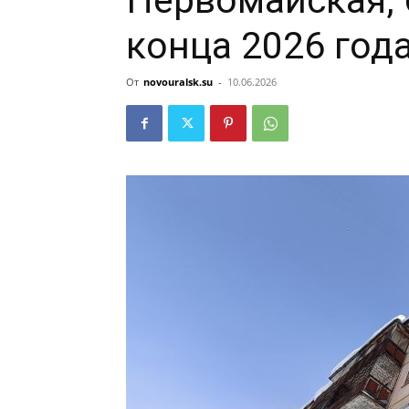
Первомайская, 
конца 2026 год
От
novouralsk.su
-
10.06.2026