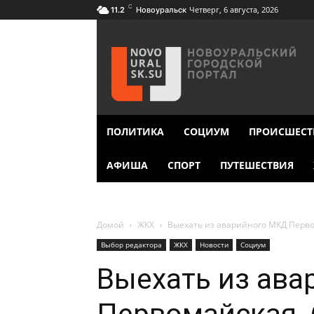
C
Четверг, 6 августа, 2026
11.2
Новоуральск
ПОЛИТИКА
СОЦИУМ
ПРОИСШЕСТ
АФИША
СПОРТ
ПУТЕШЕСТВИЯ
Домой
ЖКХ
Выехать из аварийного МКД Перво
Выбор редактора
ЖКХ
Новости
Социум
Выехать из ав