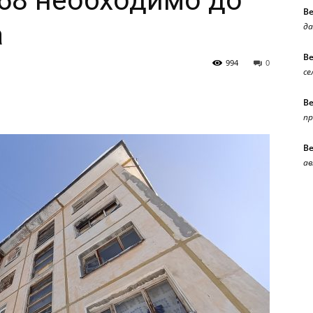
68 необходимо до
В
а
да
В
994
0
се
В
п
В
ав