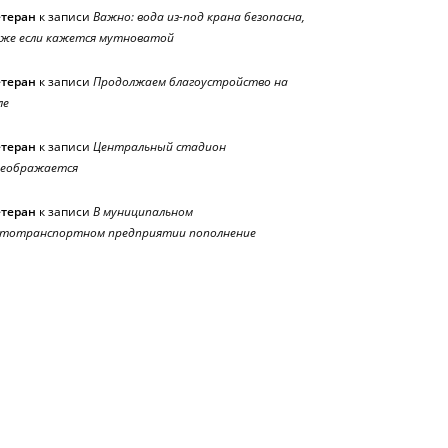
етеран
к записи
Важно: вода из-под крана безопасна,
же если кажется мутноватой
етеран
к записи
Продолжаем благоустройство на
ле
етеран
к записи
Центральный стадион
реображается
етеран
к записи
В муниципальном
тотранспортном предприятии пополнение