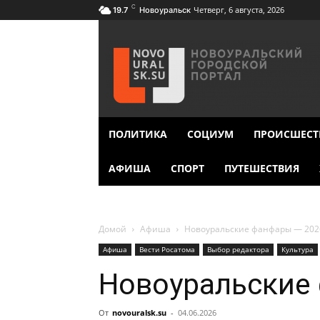
C
Четверг, 6 августа, 2026
19.7
Новоуральск
ПОЛИТИКА
СОЦИУМ
ПРОИСШЕСТ
АФИША
СПОРТ
ПУТЕШЕСТВИЯ
Домой
Афиша
Новоуральские фанфары — 202
Афиша
Вести Росатома
Выбор редактора
Культура
Новоуральские
От
novouralsk.su
-
04.06.2026