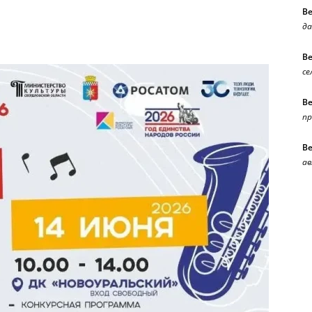
В
да
В
се
В
п
В
ав