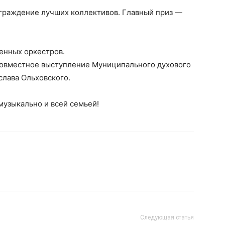
аграждение лучших коллективов. Главный приз —
енных оркестров.
совместное выступление Муниципального духового
слава Ольховского.
музыкально и всей семьей!
Следующая статья