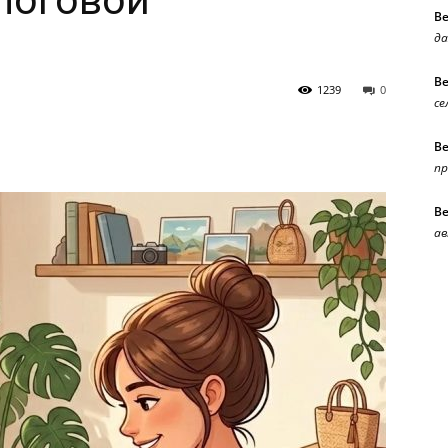
алоговой
В
да
В
1239
0
се
В
п
В
ав