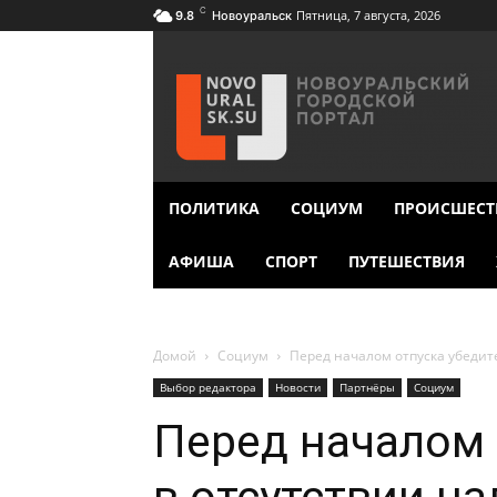
C
Пятница, 7 августа, 2026
9.8
Новоуральск
ПОЛИТИКА
СОЦИУМ
ПРОИСШЕСТ
АФИША
СПОРТ
ПУТЕШЕСТВИЯ
Домой
Социум
Перед началом отпуска убедит
Выбор редактора
Новости
Партнёры
Социум
Перед началом 