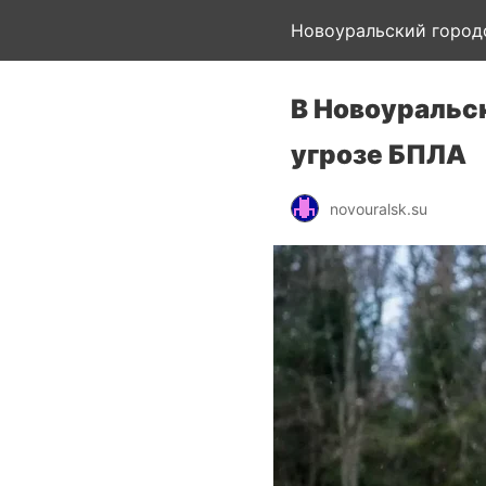
Новоуральский город
В Новоуральск
угрозе БПЛА
novouralsk.su