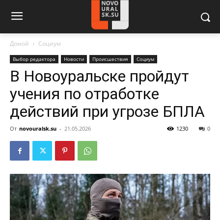
Домой
Социум
Выбор редактора
Новости
Происшествия
Социум
В Новоуральске пройдут
учения по отработке
действий при угрозе БПЛА
От
novouralsk.su
-
21.05.2026
1230
0