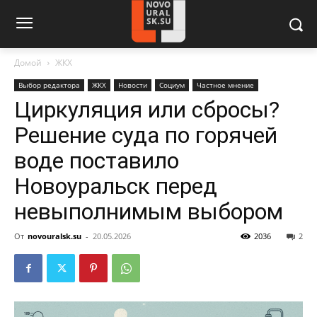
Домой
ЖКХ
Выбор редактора
ЖКХ
Новости
Социум
Частное мнение
Циркуляция или сбросы?
Решение суда по горячей
воде поставило
Новоуральск перед
невыполнимым выбором
От
novouralsk.su
-
20.05.2026
2036
2