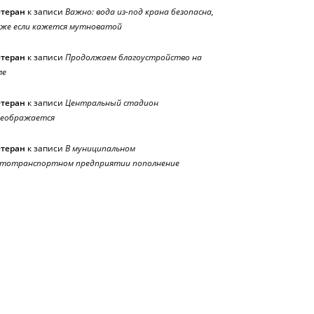
етеран
к записи
Важно: вода из-под крана безопасна,
же если кажется мутноватой
етеран
к записи
Продолжаем благоустройство на
ле
етеран
к записи
Центральный стадион
реображается
етеран
к записи
В муниципальном
тотранспортном предприятии пополнение