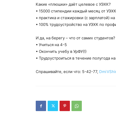
Какие «плюшки» даёт целевое с УЭХК?
• ️️15000 стипендии каждый месяц от УЭХ
• ️️практика и стажировки (с зарплатой) 
• ️️100% трудоустройство на УЭХК по про
И да, на берегу – что от самих студентов?
️️• Учиться на 4-5
• ️️Окончить учебу в УрФУ(!)
️• Трудоустроиться в течение полугода на
Спрашивайте, если что: 5-42-77,
DmiVShi