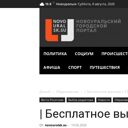
C
Суббота, 8 августа, 2026
16.8
Новоуральск
ПОЛИТИКА
СОЦИУМ
ПРОИСШЕСТ
АФИША
СПОРТ
ПУТЕШЕСТВИЯ
Домой
Образование
| Бесплатное высшее с У
Вести Росатома
Выбор редактора
Новости
Образов
| Бесплатное в
От
novouralsk.su
-
19.05.2026