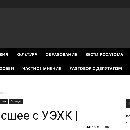
ВИЯ
КУЛЬТУРА
ОБРАЗОВАНИЕ
ВЕСТИ РОСАТОМА
ХОББИ
ЧАСТНОЕ МНЕНИЕ
РАЗГОВОР С ДЕПУТАТОМ
ЭХК |
ание
Социум
ысшее с УЭХК |
В
к
1108
1