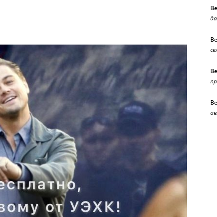
В
да
В
се
В
п
В
ав