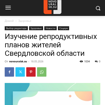
Домой
Здоровье
Выбор редактора
Здоровье
Новости
Социум
Изучение репродуктивных
планов жителей
Свердловской области
От
novouralsk.su
-
18.05.2026
1034
0