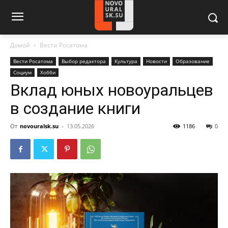
Домой
Вести Росатома
Вести Росатома
Выбор редактора
Культура
Новости
Образование
Социум
Хобби
Вклад юных новоуральцев
в создание книги
От
novouralsk.su
-
13.05.2026
1186
0