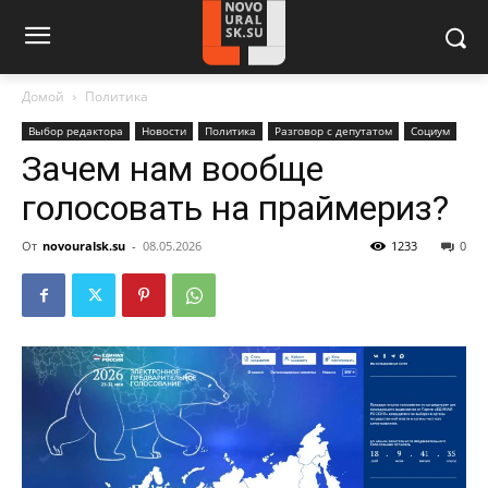
Домой
Политика
Выбор редактора
Новости
Политика
Разговор с депутатом
Социум
Зачем нам вообще
голосовать на праймериз?
От
novouralsk.su
-
08.05.2026
1233
0