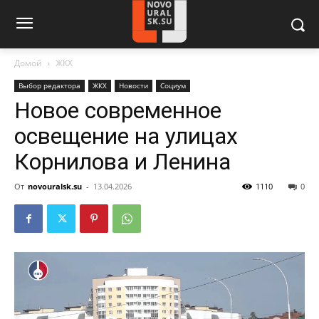
Домой
ЖКХ
Выбор редактора
ЖКХ
Новости
Социум
Новое современное
освещение на улицах
Корнилова и Ленина
От
novouralsk.su
-
13.04.2026
1110
0