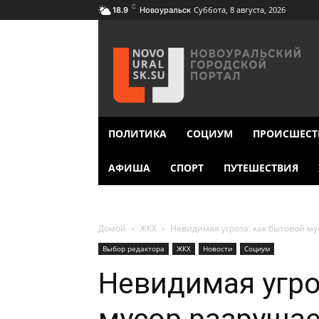
C
Суббота, 8 августа, 2026
18.9
Новоуральск
ПОЛИТИКА
СОЦИУМ
ПРОИСШЕСТ
АФИША
СПОРТ
ПУТЕШЕСТВИЯ
Домой
ЖКХ
Невидимая угроза: как бытовой м
Выбор редактора
ЖКХ
Новости
Социум
Невидимая угро