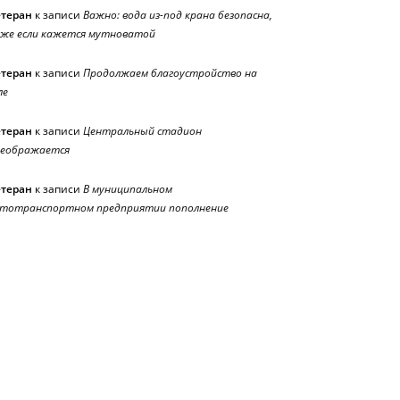
етеран
к записи
Важно: вода из-под крана безопасна,
же если кажется мутноватой
етеран
к записи
Продолжаем благоустройство на
ле
етеран
к записи
Центральный стадион
реображается
етеран
к записи
В муниципальном
тотранспортном предприятии пополнение