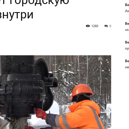
т городскую
В
знутри
да
В
1260
0
се
В
п
В
ав