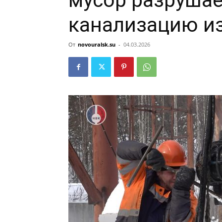
мусор разрушае
канализацию и
От
novouralsk.su
-
04.03.2026