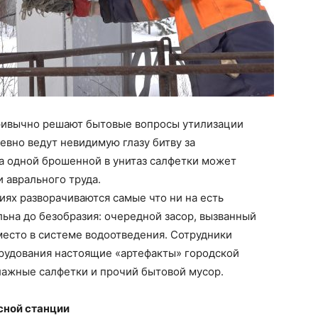
ривычно решают бытовые вопросы утилизации
евно ведут невидимую глазу битву за
а одной брошенной в унитаз салфетки может
 аврального труда.
ях разворачиваются самые что ни на есть
ьна до безобразия: очередной засор, вызванный
место в системе водоотведения. Сотрудники
орудования настоящие «артефакты» городской
лажные салфетки и прочий бытовой мусор.
сной станции