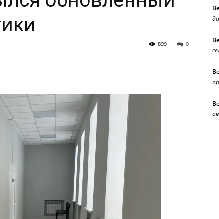
рылся обновленный
В
тики
да
В
899
0
се
В
п
В
ав