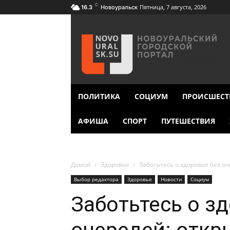
C
Пятница, 7 августа, 2026
16.3
Новоуральск
ПОЛИТИКА
СОЦИУМ
ПРОИСШЕСТ
АФИША
СПОРТ
ПУТЕШЕСТВИЯ
Домой
Здоровье
Заботьтесь о здоровье без о
Выбор редактора
Здоровье
Новости
Социум
Заботьтесь о з