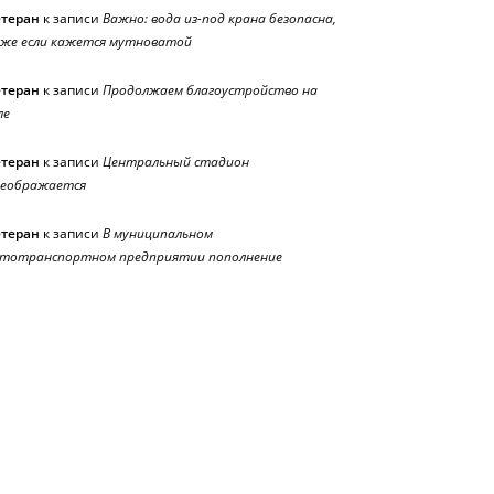
етеран
к записи
Важно: вода из-под крана безопасна,
же если кажется мутноватой
етеран
к записи
Продолжаем благоустройство на
ле
етеран
к записи
Центральный стадион
реображается
етеран
к записи
В муниципальном
тотранспортном предприятии пополнение