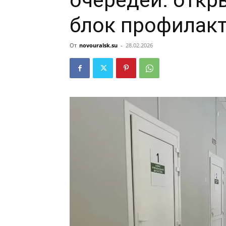
очередей: отк
блок профилак
От
novouralsk.su
-
28.02.2026