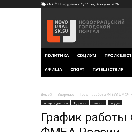
C
Суббота, 8 августа, 2026
24.2
Новоуральск
ПОЛИТИКА
СОЦИУМ
ПРОИСШЕСТ
АФИША
СПОРТ
ПУТЕШЕСТВИЯ
Домой
Здоровье
График работы ФГБУЗ ЦМСЧ 
Выбор редактора
Здоровье
Новости
Социум
График работы