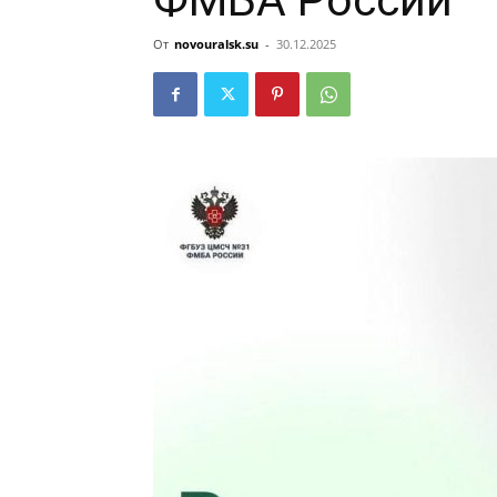
ФМБА России
От
novouralsk.su
-
30.12.2025