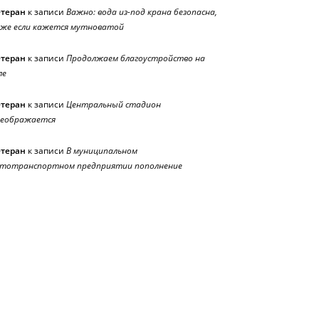
етеран
к записи
Важно: вода из-под крана безопасна,
же если кажется мутноватой
етеран
к записи
Продолжаем благоустройство на
ле
етеран
к записи
Центральный стадион
реображается
етеран
к записи
В муниципальном
тотранспортном предприятии пополнение