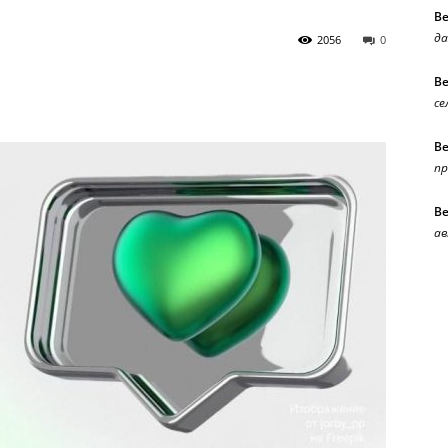
В
да
2056
0
В
се
В
п
В
ав