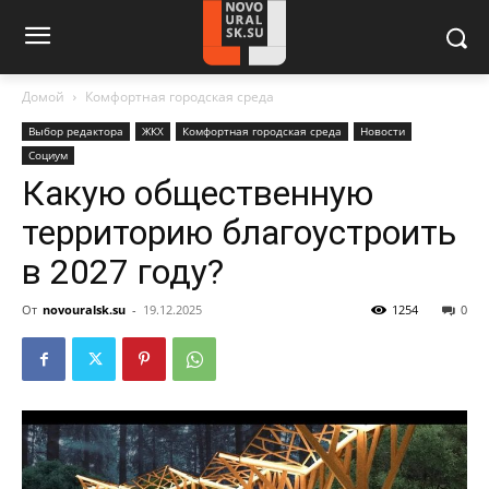
Домой
Комфортная городская среда
Выбор редактора
ЖКХ
Комфортная городская среда
Новости
Социум
Какую общественную
территорию благоустроить
в 2027 году?
От
novouralsk.su
-
19.12.2025
1254
0