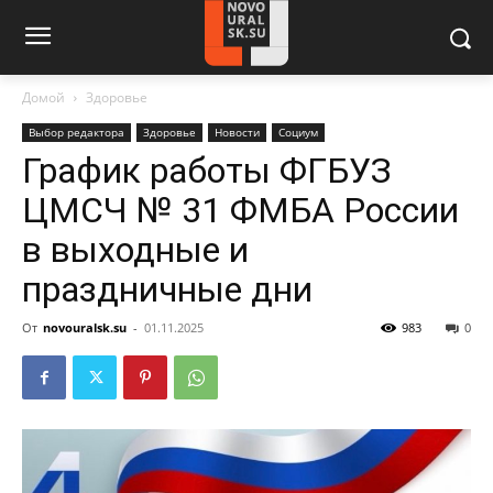
Домой
Здоровье
Выбор редактора
Здоровье
Новости
Социум
График работы ФГБУЗ
ЦМСЧ № 31 ФМБА России
в выходные и
праздничные дни
От
novouralsk.su
-
01.11.2025
983
0