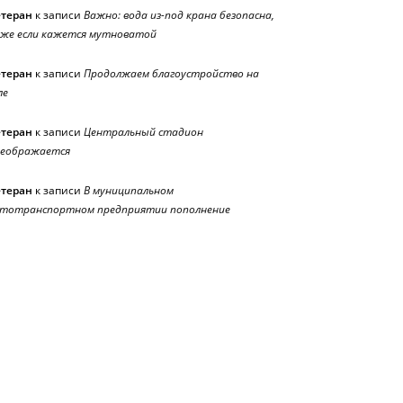
етеран
к записи
Важно: вода из-под крана безопасна,
же если кажется мутноватой
етеран
к записи
Продолжаем благоустройство на
ле
етеран
к записи
Центральный стадион
реображается
етеран
к записи
В муниципальном
тотранспортном предприятии пополнение