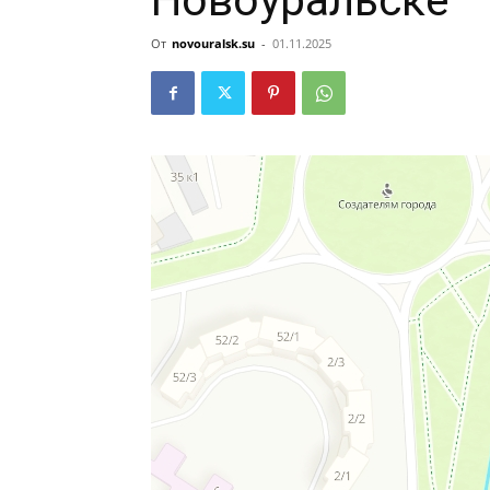
Новоуральске
От
novouralsk.su
-
01.11.2025