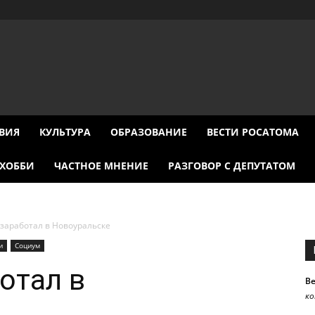
ВИЯ
КУЛЬТУРА
ОБРАЗОВАНИЕ
ВЕСТИ РОСАТОМА
ХОББИ
ЧАСТНОЕ МНЕНИЕ
РАЗГОВОР С ДЕПУТАТОМ
i заработал в Новоуральске
и
Социум
ботал в
В
к