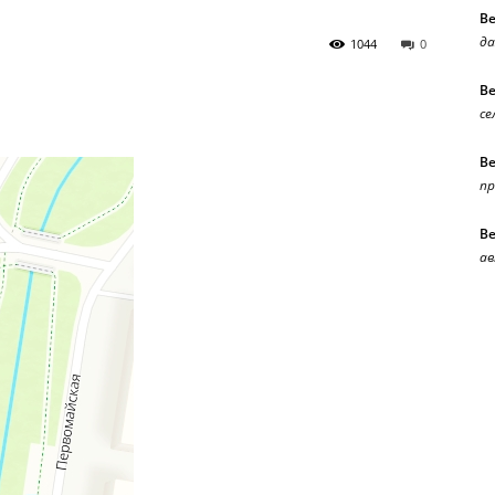
В
да
1044
0
В
се
В
п
В
ав