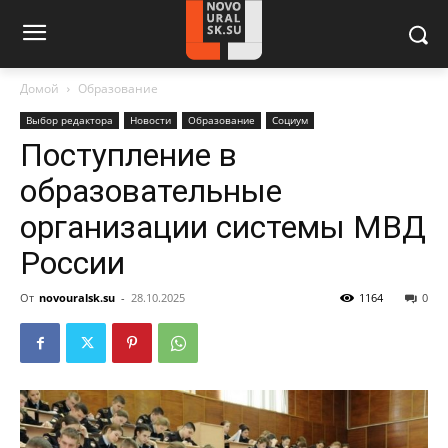
Домой
Образование
Выбор редактора
Новости
Образование
Социум
Поступление в
образовательные
организации системы МВД
России
От
novouralsk.su
-
28.10.2025
1164
0