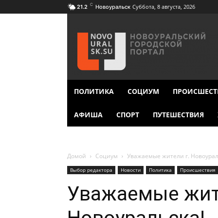
C
Суббота, 8 августа, 2026
21.2
Новоуральск
ПОЛИТИКА
СОЦИУМ
ПРОИСШЕСТ
АФИША
СПОРТ
ПУТЕШЕСТВИЯ
Домой
Социум
Уважаемые жители г. Новоурал
Выбор редактора
Новости
Политика
Происшествия
Уважаемые жит