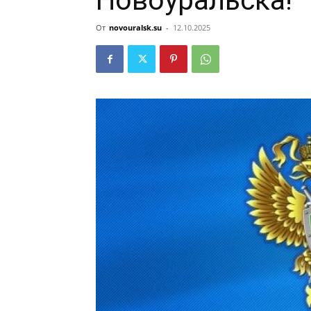
Новоуральска!
От
novouralsk.su
-
12.10.2025