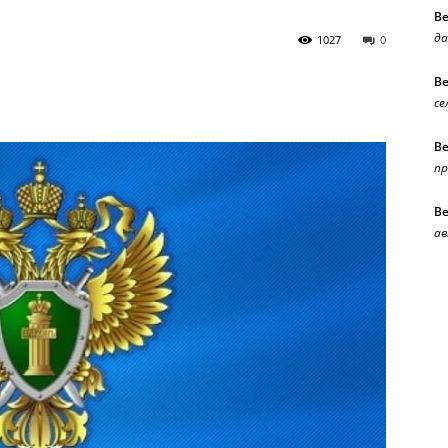
В
да
1027
0
В
се
В
п
В
ав