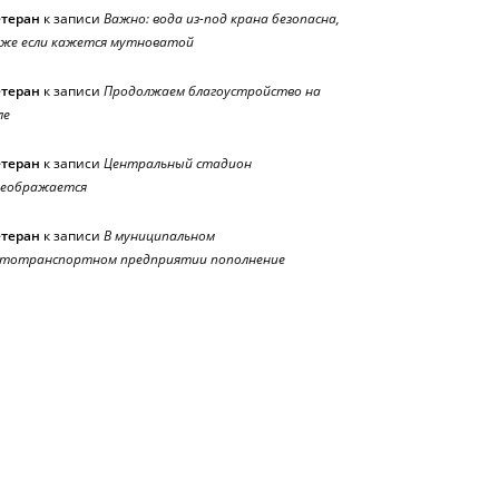
етеран
к записи
Важно: вода из-под крана безопасна,
же если кажется мутноватой
етеран
к записи
Продолжаем благоустройство на
ле
етеран
к записи
Центральный стадион
реображается
етеран
к записи
В муниципальном
тотранспортном предприятии пополнение