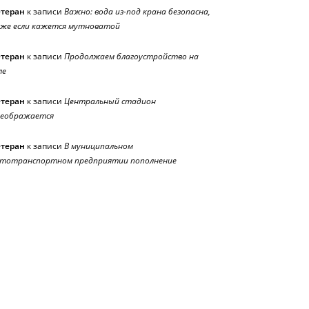
етеран
к записи
Важно: вода из-под крана безопасна,
же если кажется мутноватой
етеран
к записи
Продолжаем благоустройство на
ле
етеран
к записи
Центральный стадион
реображается
етеран
к записи
В муниципальном
тотранспортном предприятии пополнение