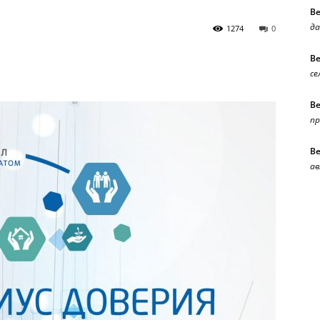
В
да
1274
0
В
се
В
п
В
ав