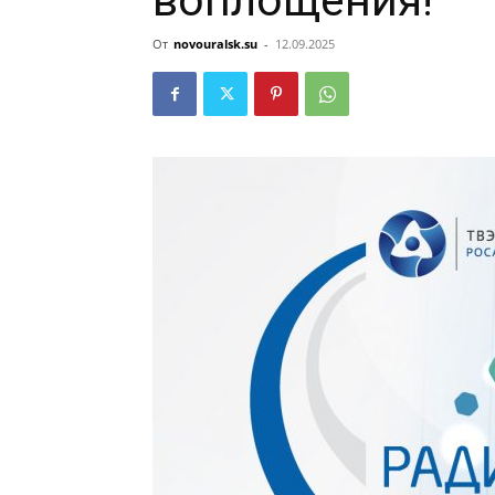
воплощения!
От
novouralsk.su
-
12.09.2025