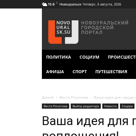
C
Четверг, 6 августа, 2026
15.6
Новоуральск
ПОЛИТИКА
СОЦИУМ
ПРОИСШЕСТ
АФИША
СПОРТ
ПУТЕШЕСТВИЯ
Домой
Вести Росатома
Ваша идея для города
Вести Росатома
Выбор редактора
Новости
Социум
Ваша идея для 