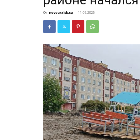
районе началс
От
novouralsk.su
-
11.09.2025