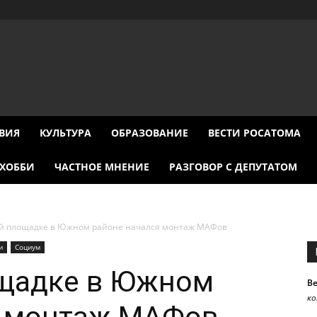
ВИЯ
КУЛЬТУРА
ОБРАЗОВАНИЕ
ВЕСТИ РОСАТОМА
ХОББИ
ЧАСТНОЕ МНЕНИЕ
РАЗГОВОР С ДЕПУТАТОМ
ой площадке в Южном районе начался монтаж МАФов
и
Социум
ощадке в Южном
В
к