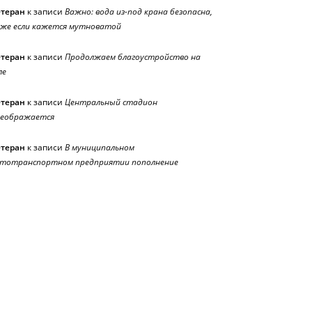
етеран
к записи
Важно: вода из-под крана безопасна,
же если кажется мутноватой
етеран
к записи
Продолжаем благоустройство на
ле
етеран
к записи
Центральный стадион
реображается
етеран
к записи
В муниципальном
тотранспортном предприятии пополнение