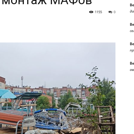
я монтаж МАФов
В
да
1155
0
В
се
В
п
В
ав