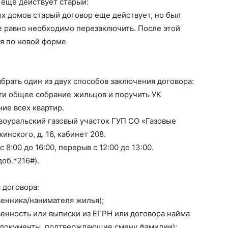
 еще действует старый:
х домов старый договор еще действует, но был
се равно необходимо перезаключить. После этой
я по новой форме
рать один из двух способов заключения договора:
ти общее собрание жильцов и поручить УК
ие всех квартир.
овоуральский газовый участок ГУП СО «Газовые
жинского, д. 16, кабинет 208.
 с 8:00 до 16:00, перерыв с 12:00 до 13:00.
об.*216#).
 договора:
венника/нанимателя жилья);
венность или выписки из ЕГРН или договора найма
 документы, подтверждающие смену фамилии);