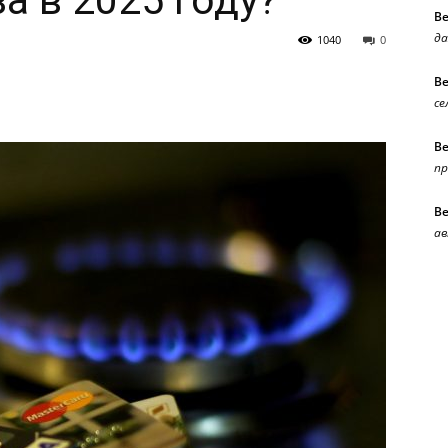
за в 2025 году?
В
да
1040
0
В
се
В
п
В
ав