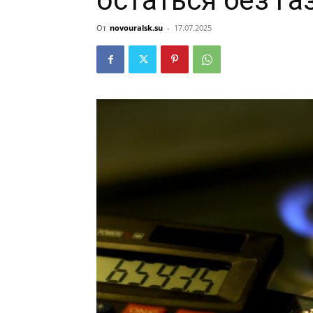
остаться без га
От
novouralsk.su
-
17.07.2025