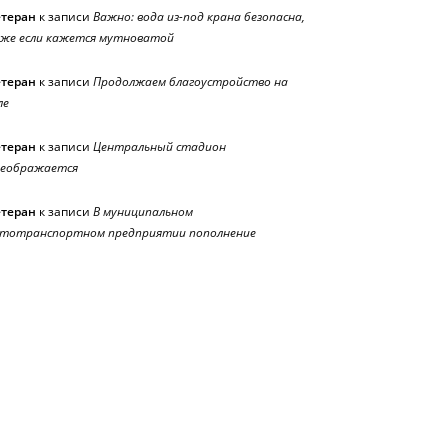
етеран
к записи
Важно: вода из-под крана безопасна,
же если кажется мутноватой
етеран
к записи
Продолжаем благоустройство на
ле
етеран
к записи
Центральный стадион
реображается
етеран
к записи
В муниципальном
тотранспортном предприятии пополнение