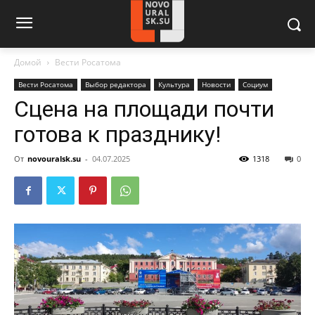
Домой
Вести Росатома
Вести Росатома
Выбор редактора
Культура
Новости
Социум
Сцена на площади почти
готова к празднику!
От
novouralsk.su
-
04.07.2025
1318
0