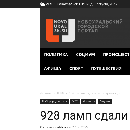
C
Пятница, 7 августа, 2026
21.9
Новоуральск
ПОЛИТИКА
СОЦИУМ
ПРОИСШЕСТ
АФИША
СПОРТ
ПУТЕШЕСТВИЯ
Домой
ЖКХ
928 ламп сдали новоуральцы
Выбор редактора
ЖКХ
Новости
Социум
928 ламп сдали
От
novouralsk.su
-
27.06.2025