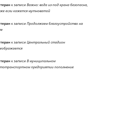
етеран
к записи
Важно: вода из-под крана безопасна,
же если кажется мутноватой
етеран
к записи
Продолжаем благоустройство на
ле
етеран
к записи
Центральный стадион
реображается
етеран
к записи
В муниципальном
тотранспортном предприятии пополнение