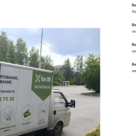
В
да
В
се
В
п
В
ав