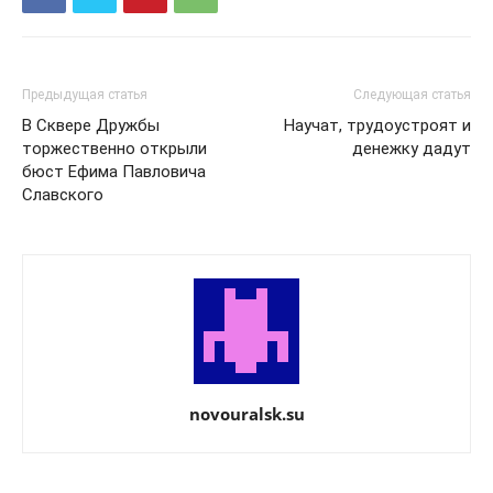
Предыдущая статья
Следующая статья
В Сквере Дружбы
Научат, трудоустроят и
торжественно открыли
денежку дадут
бюст Ефима Павловича
Славского
novouralsk.su