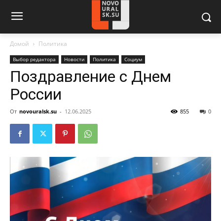
Домой
Политика
Выбор редактора
Новости
Политика
Социум
Поздравление с Днем
России
От
novouralsk.su
-
12.06.2025
855
0