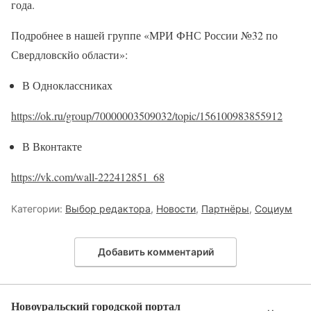
года.
Подробнее в нашей группе «МРИ ФНС России №32 по
Свердловскйо области»:
В Одноклассниках
https://ok.ru/group/70000003509032/topic/156100983855912
В Вконтакте
https://vk.com/wall-222412851_68
Категории:
Выбор редактора
,
Новости
,
Партнёры
,
Социум
Добавить комментарий
Новоуральский городской портал